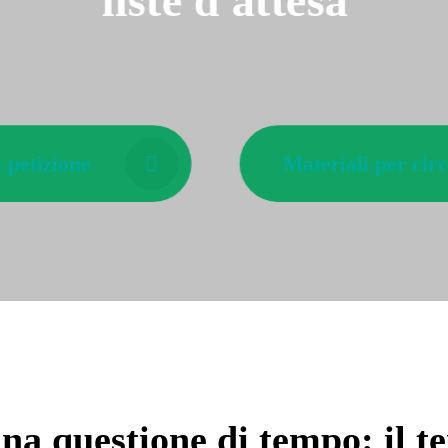
liste d'attesa
 petizione
Materiali per circ
una
questione di tempo
: il 