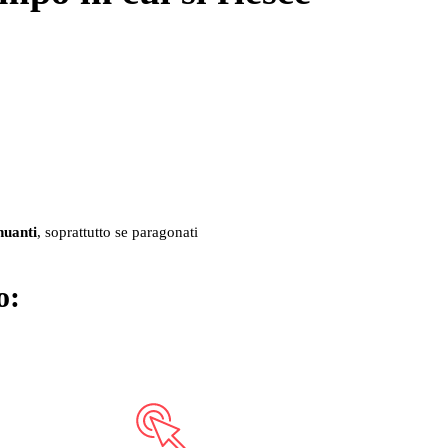
nuanti
, soprattutto se paragonati
o
: