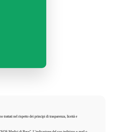
ttati nel rispetto dei principi di trasparenza, liceità e
na “SOS Medici di Base”. L’indicazione del suo indirizzo e-mail o