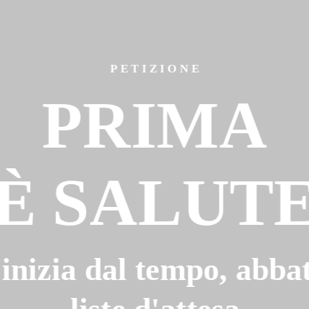
P E T I Z I O N E
PRIMA
È SALUT
inizia dal tempo, abba