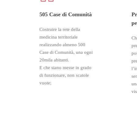
505 Case di Comunità
Pr
pe
Costruire la rete della
medicina territoriale
Ch
realizzando almeno 500
pr
Case di Comunità, una ogni
po
20mila abitanti.
pr
E che siano messe in grado
l’i
di funzionare, non scatole
se
vuote;
un
vis