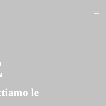
Menu
E
ttiamo le