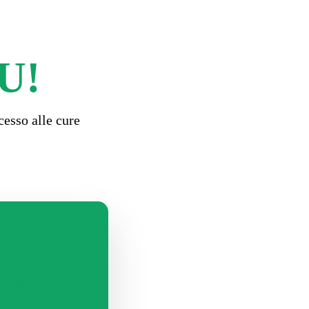
U!
ccesso alle cure
TE