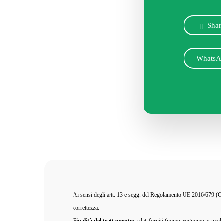
Vuoi 
Sha
WhatsA
Ai sensi degli artt. 13 e segg. del Regolamento UE 2016/679 (GDPR
correttezza.
Finalità del trattamento:
i dati forniti (nome, cognome, e-mail 