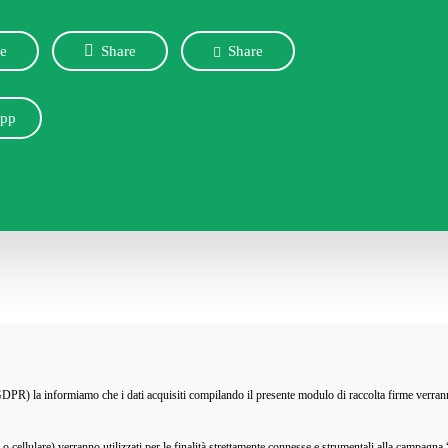
sostenere questa petizione?
re
Share
Share
pp
) la informiamo che i dati acquisiti compilando il presente modulo di raccolta firme verranno tra
o cellulare) verranno utilizzati per le finalità strettamente connesse e strumentali alla campag