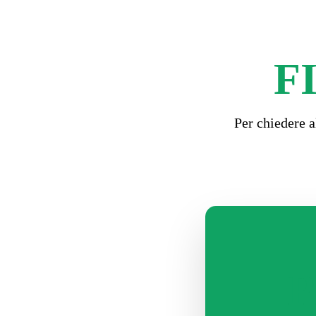
F
Per chiedere al
P