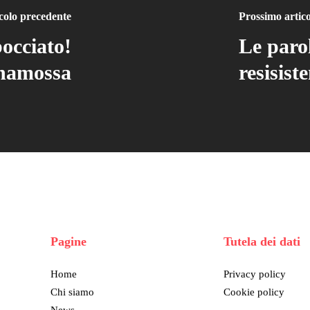
colo precedente
Prossimo artic
occiato!
Le parol
namossa
resisist
Pagine
Tutela dei dati
Home
Privacy policy
Chi siamo
Cookie policy