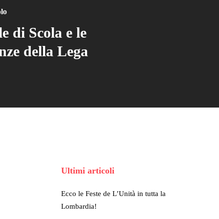
olo
e di Scola e le
enze della Lega
Ultimi articoli
Ecco le Feste de L’Unità in tutta la
Lombardia!