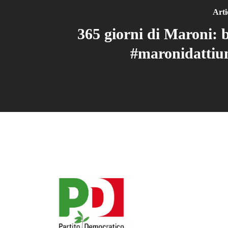
Arti
365 giorni di Maroni: b
#maronidattiu