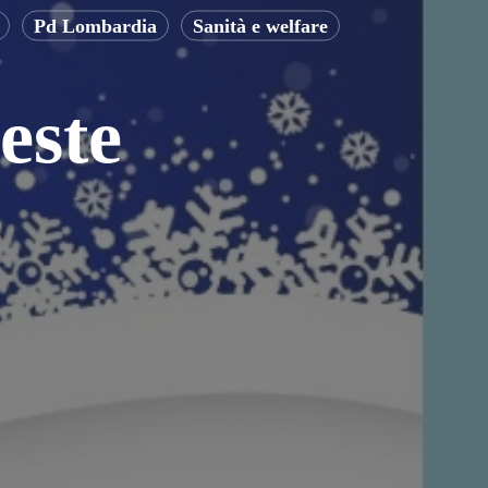
Pd Lombardia
Sanità e welfare
este