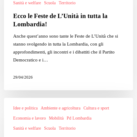
Sanità e welfare
Scuola
Territorio
L’Unità
Ecco le Feste de L’Unità in tutta la
in
Lombardia!
tutta
la
Anche quest’anno sono tante le Feste de L’Unità che si
Lombardia!
stanno svolgendo in tutta la Lombardia, con gli
approfondimenti, gli incontri e i dibattiti che il Partito
Democratico e i…
29/04/2026
Firma
Idee e politica
Ambiente e agricoltura
Cultura e sport
anche
tu
Economia e lavoro
Mobilità
Pd Lombardia
contro
Sanità e welfare
Scuola
Territorio
la