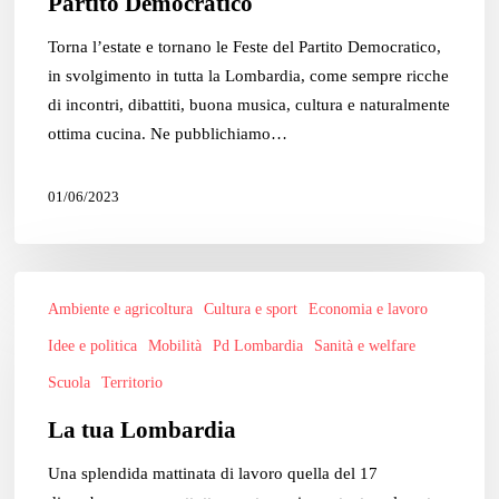
Partito Democratico
Partito
Democratico
Torna l’estate e tornano le Feste del Partito Democratico,
in svolgimento in tutta la Lombardia, come sempre ricche
di incontri, dibattiti, buona musica, cultura e naturalmente
ottima cucina. Ne pubblichiamo…
01/06/2023
La
Ambiente e agricoltura
Cultura e sport
Economia e lavoro
tua
Lombardia
Idee e politica
Mobilità
Pd Lombardia
Sanità e welfare
Scuola
Territorio
La tua Lombardia
Una splendida mattinata di lavoro quella del 17