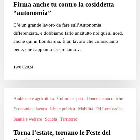
Firma anche tu contro la cosiddetta
cosiddetta
“autonomia”
“autonomia”
C’è un grande lavoro da fare sull’Autonomia
differenziata, e dobbiamo farlo anzitutto noi qui al nord,
anche qui in Lombardia. È un lavoro che conosciamo
bene, che sappiamo essere tanto…
19/07/2024
Torna
Ambiente e agricoltura
Cultura e sport
Donne democratiche
l’estate,
tornano
Economia e lavoro
Idee e politica
Mobilità
Pd Lombardia
le
Sanità e welfare
Scuola
Territorio
Feste
Torna l’estate, tornano le Feste del
del