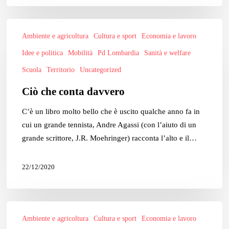
Ciò
Ambiente e agricoltura
Cultura e sport
Economia e lavoro
che
conta
Idee e politica
Mobilità
Pd Lombardia
Sanità e welfare
davvero
Scuola
Territorio
Uncategorized
Ciò che conta davvero
C’è un libro molto bello che è uscito qualche anno fa in
cui un grande tennista, Andre Agassi (con l’aiuto di un
grande scrittore, J.R. Moehringer) racconta l’alto e il…
22/12/2020
Per
Ambiente e agricoltura
Cultura e sport
Economia e lavoro
un’Italia