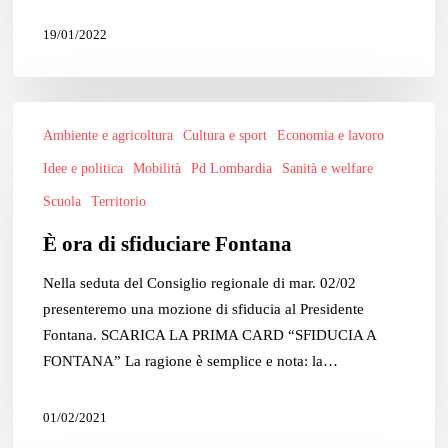
19/01/2022
È
Ambiente e agricoltura
Cultura e sport
Economia e lavoro
ora
di
Idee e politica
Mobilità
Pd Lombardia
Sanità e welfare
sfiduciare
Scuola
Territorio
Fontana
È ora di sfiduciare Fontana
Nella seduta del Consiglio regionale di mar. 02/02
presenteremo una mozione di sfiducia al Presidente
Fontana. SCARICA LA PRIMA CARD “SFIDUCIA A
FONTANA” La ragione è semplice e nota: la…
01/02/2021