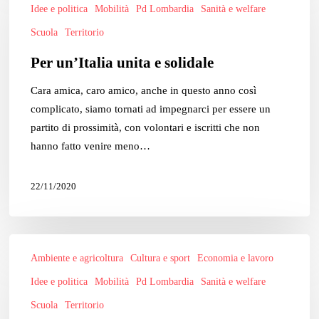
unita
Idee e politica
Mobilità
Pd Lombardia
Sanità e welfare
e
Scuola
Territorio
solidale
Per un’Italia unita e solidale
Cara amica, caro amico, anche in questo anno così
complicato, siamo tornati ad impegnarci per essere un
partito di prossimità, con volontari e iscritti che non
hanno fatto venire meno…
22/11/2020
Provvedimenti
Ambiente e agricoltura
Cultura e sport
Economia e lavoro
di
Governo
Idee e politica
Mobilità
Pd Lombardia
Sanità e welfare
e
Scuola
Territorio
Regione