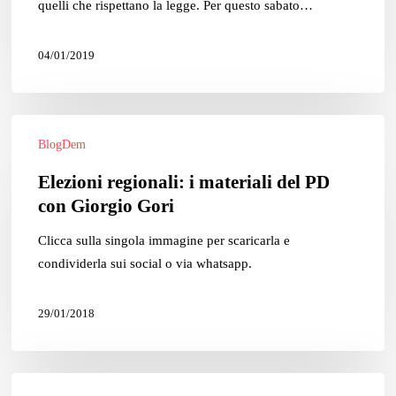
elenco
quelli che rispettano la legge. Per questo sabato…
gazebo
04/01/2019
Elezioni
BlogDem
regionali:
i
Elezioni regionali: i materiali del PD
materiali
con Giorgio Gori
del
PD
Clicca sulla singola immagine per scaricarla e
con
condividerla sui social o via whatsapp.
Giorgio
Gori
29/01/2018
Diventa