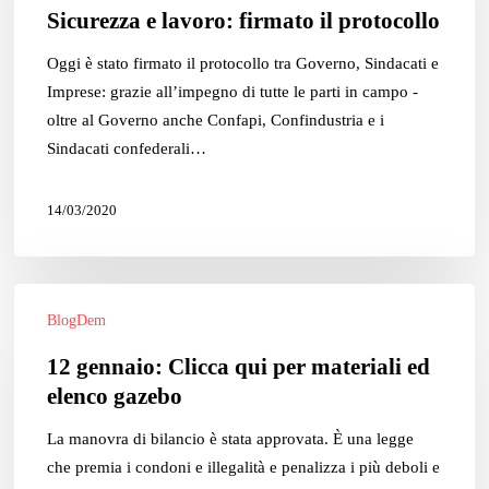
Sicurezza e lavoro: firmato il protocollo
il
protocollo
Oggi è stato firmato il protocollo tra Governo, Sindacati e
Imprese: grazie all’impegno di tutte le parti in campo -
oltre al Governo anche Confapi, Confindustria e i
Sindacati confederali…
14/03/2020
12
BlogDem
gennaio:
Clicca
12 gennaio: Clicca qui per materiali ed
qui
elenco gazebo
per
materiali
La manovra di bilancio è stata approvata. È una legge
ed
che premia i condoni e illegalità e penalizza i più deboli e