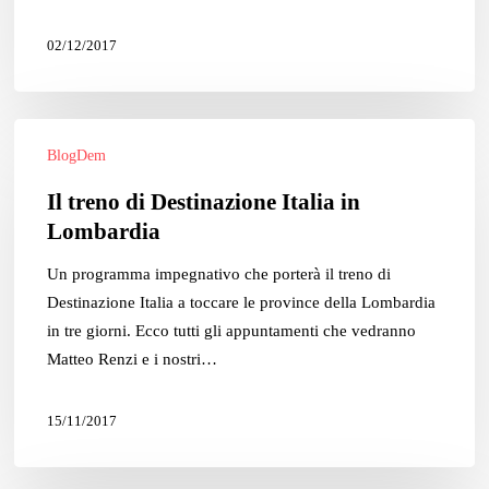
Como
02/12/2017
Il
BlogDem
treno
di
Il treno di Destinazione Italia in
Destinazione
Lombardia
Italia
in
Un programma impegnativo che porterà il treno di
Lombardia
Destinazione Italia a toccare le province della Lombardia
in tre giorni. Ecco tutti gli appuntamenti che vedranno
Matteo Renzi e i nostri…
15/11/2017