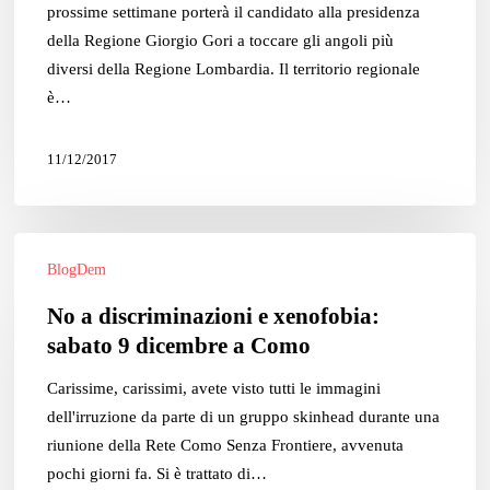
tour
prossime settimane porterà il candidato alla presidenza
di
della Regione Giorgio Gori a toccare gli angoli più
Giorgio
diversi della Regione Lombardia. Il territorio regionale
Gori
è…
11/12/2017
No
BlogDem
a
discriminazioni
No a discriminazioni e xenofobia:
e
sabato 9 dicembre a Como
xenofobia:
sabato
Carissime, carissimi, avete visto tutti le immagini
9
dell'irruzione da parte di un gruppo skinhead durante una
dicembre
riunione della Rete Como Senza Frontiere, avvenuta
a
pochi giorni fa. Si è trattato di…