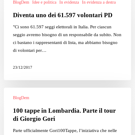
BlogDem
Idee e politica
In evidenza
In evidenza a destra
uno
dei
Diventa uno dei 61.597 volontari PD
61.597
"Ci sono 61.597 seggi elettorali in Italia. Per ciascun
volontari
seggio avremo bisogno di un responsabile da subito. Non
PD
ci bastano i rappresentanti di lista, ma abbiamo bisogno
di volontari per…
23/12/2017
100
BlogDem
tappe
in
100 tappe in Lombardia. Parte il tour
Lombardia.
di Giorgio Gori
Parte
il
Parte ufficialmente Gori100Tappe, l’iniziativa che nelle