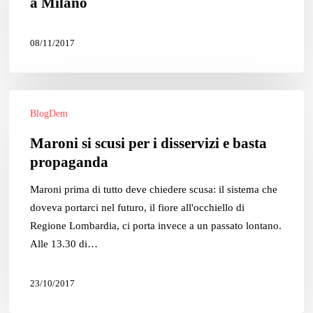
a Milano
18
novembre
08/11/2017
a
Milano
Maroni
BlogDem
si
scusi
Maroni si scusi per i disservizi e basta
per
propaganda
i
disservizi
Maroni prima di tutto deve chiedere scusa: il sistema che
e
doveva portarci nel futuro, il fiore all'occhiello di
basta
Regione Lombardia, ci porta invece a un passato lontano.
propaganda
Alle 13.30 di…
23/10/2017