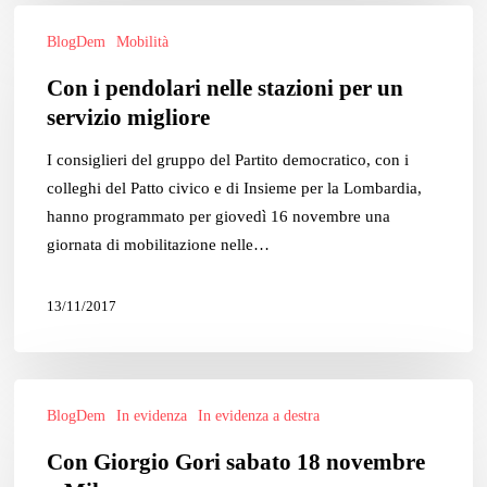
Con
BlogDem
Mobilità
i
pendolari
Con i pendolari nelle stazioni per un
nelle
servizio migliore
stazioni
per
I consiglieri del gruppo del Partito democratico, con i
un
colleghi del Patto civico e di Insieme per la Lombardia,
servizio
hanno programmato per giovedì 16 novembre una
migliore
giornata di mobilitazione nelle…
13/11/2017
Con
BlogDem
In evidenza
In evidenza a destra
Giorgio
Gori
Con Giorgio Gori sabato 18 novembre
sabato