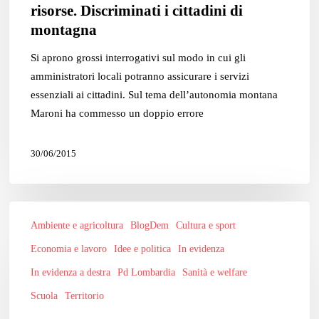
risorse. Discriminati i cittadini di
risorse.
montagna
Discriminati
i
Si aprono grossi interrogativi sul modo in cui gli
cittadini
amministratori locali potranno assicurare i servizi
di
essenziali ai cittadini. Sul tema dell’autonomia montana
montagna
Maroni ha commesso un doppio errore
30/06/2015
Per
Ambiente e agricoltura
BlogDem
Cultura e sport
un
pugno
Economia e lavoro
Idee e politica
In evidenza
di
In evidenza a destra
Pd Lombardia
Sanità e welfare
voti
Scuola
Territorio