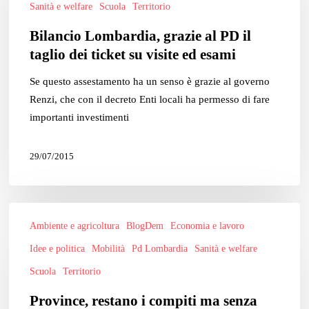
Sanità e welfare
Scuola
Territorio
PD
Bilancio Lombardia, grazie al PD il
il
taglio dei ticket su visite ed esami
taglio
dei
Se questo assestamento ha un senso è grazie al governo
ticket
Renzi, che con il decreto Enti locali ha permesso di fare
su
importanti investimenti
visite
ed
29/07/2015
esami
Province,
Ambiente e agricoltura
BlogDem
Economia e lavoro
restano
i
Idee e politica
Mobilità
Pd Lombardia
Sanità e welfare
compiti
Scuola
Territorio
ma
Province, restano i compiti ma senza
senza