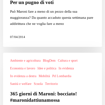
Per un pugno di voti
Può Maroni fare a meno di un pezzo della sua
maggioranza? Da quanto accaduto questa settimana pare
addirittura che ne voglia fare a meno
07/04/2014
365
Ambiente e agricoltura
BlogDem
Cultura e sport
giorni
di
Economia e lavoro
Idee e politica
In evidenza
Maroni:
In evidenza a destra
Mobilità
Pd Lombardia
bocciato!
Sanità e welfare
Scuola
Territorio
#maronidattiunamossa
365 giorni di Maroni: bocciato!
#maronidattiunamossa