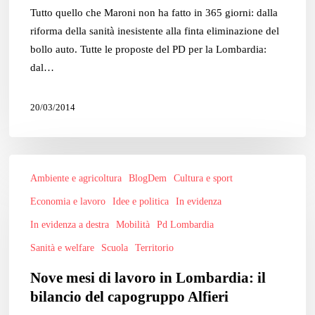
Tutto quello che Maroni non ha fatto in 365 giorni: dalla
riforma della sanità inesistente alla finta eliminazione del
bollo auto. Tutte le proposte del PD per la Lombardia:
dal…
20/03/2014
Nove
Ambiente e agricoltura
BlogDem
Cultura e sport
mesi
di
Economia e lavoro
Idee e politica
In evidenza
lavoro
In evidenza a destra
Mobilità
Pd Lombardia
in
Sanità e welfare
Scuola
Territorio
Lombardia:
il
Nove mesi di lavoro in Lombardia: il
bilancio
bilancio del capogruppo Alfieri
del