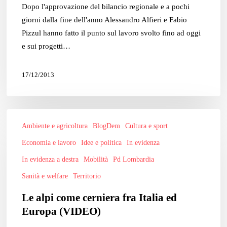
Dopo l'approvazione del bilancio regionale e a pochi
capogruppo
giorni dalla fine dell'anno Alessandro Alfieri e Fabio
Alfieri
Pizzul hanno fatto il punto sul lavoro svolto fino ad oggi
e sui progetti…
17/12/2013
Le
Ambiente e agricoltura
BlogDem
Cultura e sport
alpi
come
Economia e lavoro
Idee e politica
In evidenza
cerniera
In evidenza a destra
Mobilità
Pd Lombardia
fra
Sanità e welfare
Territorio
Italia
ed
Le alpi come cerniera fra Italia ed
Europa
Europa (VIDEO)
(VIDEO)