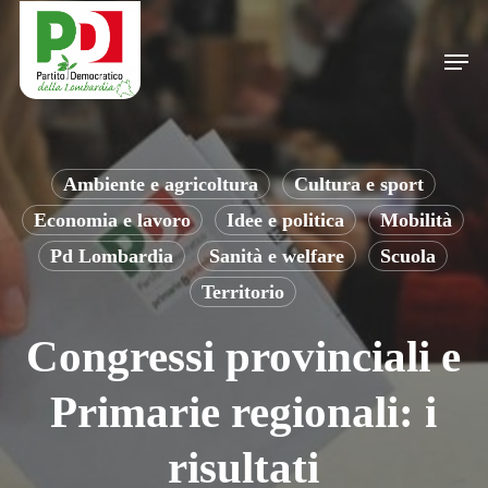
Skip
to
Men
main
content
Ambiente e agricoltura
Cultura e sport
Economia e lavoro
Idee e politica
Mobilità
Pd Lombardia
Sanità e welfare
Scuola
Territorio
Congressi provinciali e
Primarie regionali: i
risultati