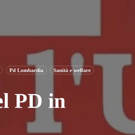
Pd Lombardia
Sanità e welfare
el PD in