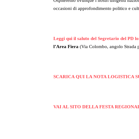
Ospiteremo ovunque i nostri dirigenti naziona
occasioni di approfondimento politico e cult
Leggi qui il saluto del Segretario del PD 
l’Area Fiera
(Via Colombo, angolo Strada p
SCARICA QUI LA NOTA LOGISTICA 
VAI AL SITO DELLA FESTA REGIONA
SCARICA QUI IL PROGRAMMA DEI D