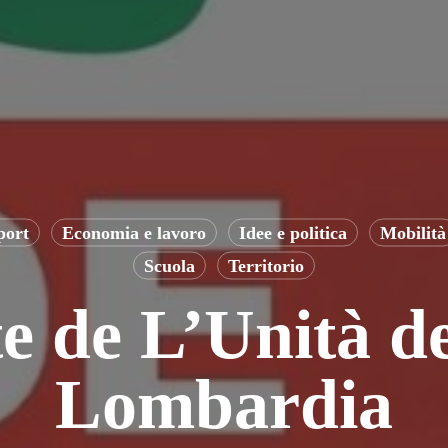
port
Economia e lavoro
Idee e politica
Mobilità
Scuola
Territorio
e de L’Unità d
Lombardia