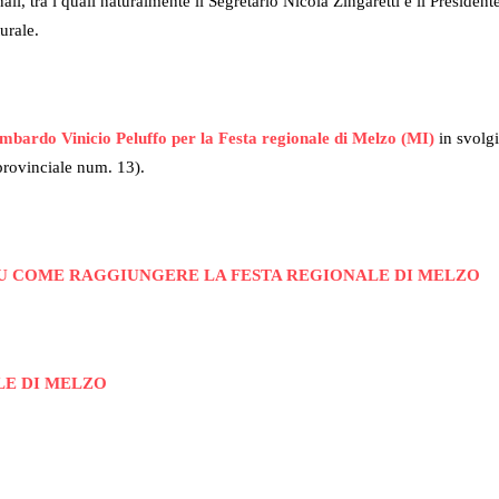
li, tra i quali naturalmente il Segretario Nicola Zingaretti e il Presiden
urale.
lombardo Vinicio Peluffo per la Festa regionale di Melzo (MI)
in svol
rovinciale num. 13).
SU COME RAGGIUNGERE LA FESTA REGIONALE DI MELZO
LE DI MELZO
IBATTITI E DEGLI INCONTRI POLITICI DELLA FESTA REGI