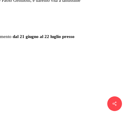
te Paolo Gentiloni, e daremo vita a tantissime
gimento
dal 21 giugno al 22 luglio presso
Share
ONALE DI MELZO