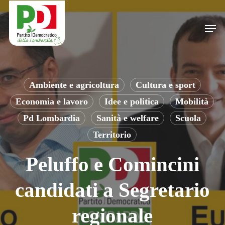
Skip
to
Men
main
content
Ambiente e agricoltura
Cultura e sport
Economia e lavoro
Idee e politica
Mobilità
Pd Lombardia
Sanità e welfare
Scuola
Territorio
Peluffo e Comincini
candidati a Segretario
regionale